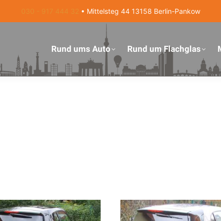
030 - 917 444 32
• Mittelsteg 44 13158 Berlin-Pankow
Rund ums Auto
Rund um Flachglas